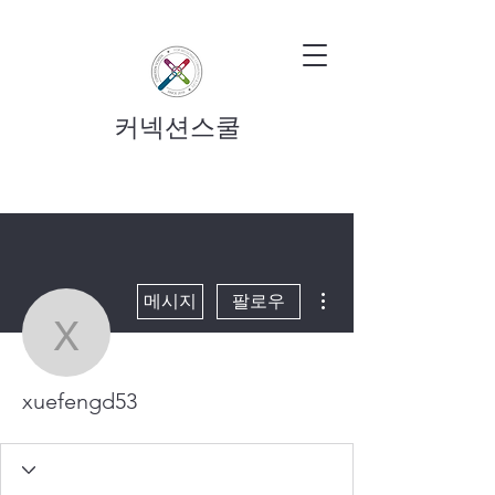
커넥션스쿨
더보기
메시지
팔로우
xuefengd53
xuefengd53