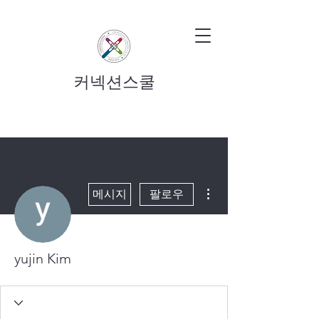
커넥션스쿨
더보기
메시지
팔로우
yujin Kim