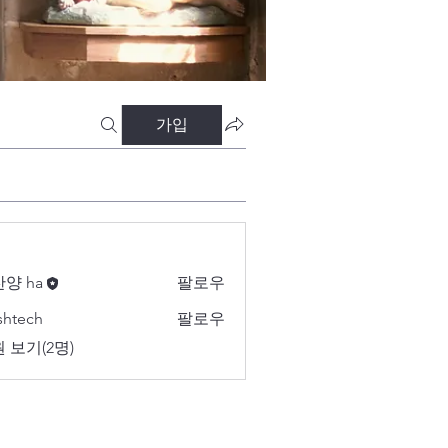
가입
양 ha
팔로우
shtech
팔로우
ch
 보기(2명)