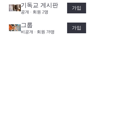
기독교 게시판
가입
공개
·
회원 2명
그룹
가입
비공개
·
회원 78명
커넥션스쿨 서울 종로구 백석동1가길 2-8
E-mail :
conexionschool@kccc.org
TEL.02-397-6332 © 2019 커넥션스쿨 - ALL RIGHTS
RESERVED